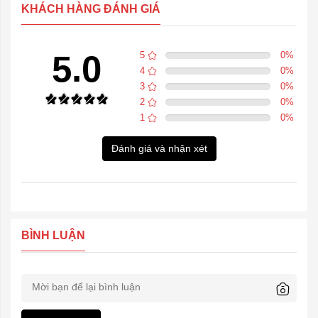
KHÁCH HÀNG ĐÁNH GIÁ
5.0
5
0
%
4
0
%
3
0
%
2
0
%
1
0
%
Đánh giá và nhận xét
BÌNH LUẬN