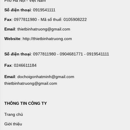
Phố Hà Nội - Việt Nam
Số điện thoại
: 0919541111
Fax
: 0977811980 - Mã số thuế: 0105908222
Email
: thietbinhatruong@gmail.com
Website
: http://thietbinhatruong.com
Số điện thoại
: 0977811980 - 0904681771 - 0919541111
Fax
: 0246611184
Email
: dochoigonhatminh@gmail.com
thietbinhatruong@gmail.com
THÔNG TIN CÔNG TY
Trang chủ
Giới thiệu