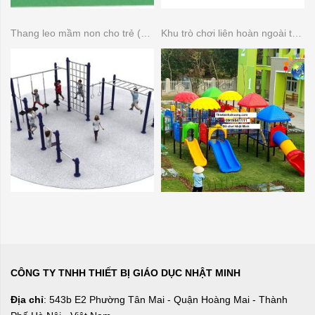
Thang leo mầm non cho trẻ (Thang leo đa năng)
Khu trò chơi liên hoàn ngoài trời 14 khối
CÔNG TY TNHH THIẾT BỊ GIÁO DỤC NHẬT MINH
Địa chỉ
: 543b E2 Phường Tân Mai - Quận Hoàng Mai - Thành