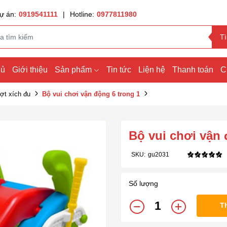
ự án:
0919541111
|
Hotline:
0977811980
T
hủ
Giới thiệu
Sản phẩm
Tin tức
Liện hệ
Thanh toán
C
ợt xích đu
Bộ vui chơi vận động 6 trong 1
Bộ vui chơi vận 
SKU:
gu2031
Số lượng
T