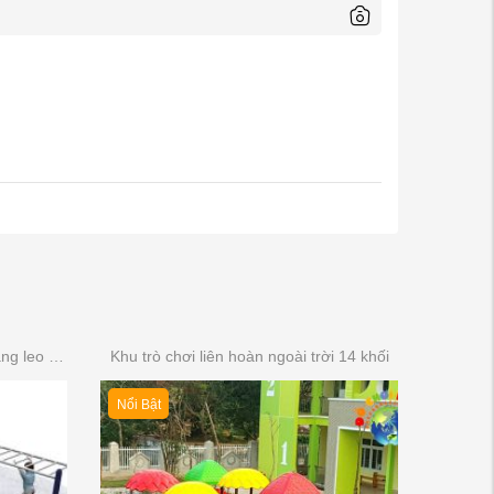
Thang leo mầm non cho trẻ (Thang leo đa năng)
Khu trò chơi liên hoàn ngoài trời 14 khối
Nổi Bật