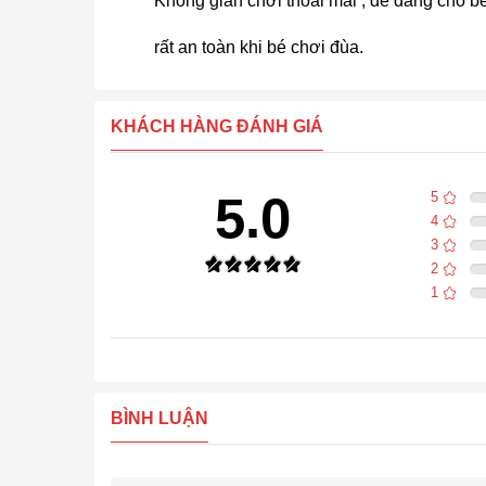
Không gian chơi thoải mái , dễ dàng cho b
rất an toàn khi bé chơi đùa.
KHÁCH HÀNG ĐÁNH GIÁ
5.0
5
4
3
2
1
BÌNH LUẬN