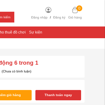
0
ìm kiếm
Đăng nhập
/
Đăng ký
Giỏ hàng
ho thuê đồ chơi
Sự kiện
động 6 trong 1
(Chưa có bình luận)
hêm giỏ hàng
Thanh toán ngay