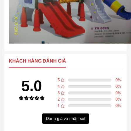
KHÁCH HÀNG ĐÁNH GIÁ
5.0
5
0
%
4
0
%
3
0
%
2
0
%
1
0
%
Đánh giá và nhận xét