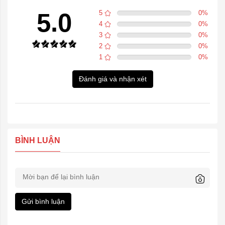
5.0
5
0
%
4
0
%
3
0
%
2
0
%
1
0
%
Đánh giá và nhận xét
BÌNH LUẬN
Gửi bình luận