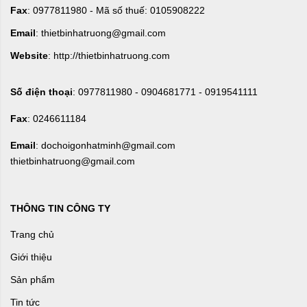
Fax
: 0977811980 - Mã số thuế: 0105908222
Email
: thietbinhatruong@gmail.com
Website
: http://thietbinhatruong.com
Số điện thoại
: 0977811980 - 0904681771 - 0919541111
Fax
: 0246611184
Email
: dochoigonhatminh@gmail.com
thietbinhatruong@gmail.com
THÔNG TIN CÔNG TY
Trang chủ
Giới thiệu
Sản phẩm
Tin tức