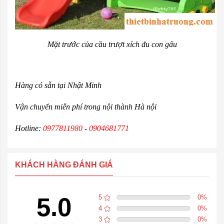
Mặt trước của cầu trượt xích đu con gấu
Hàng có sẵn tại Nhật Minh
Vận chuyển miễn phí trong nội thành Hà nội
Hotline:
0977811980
-
0904681771
KHÁCH HÀNG ĐÁNH GIÁ
5.0
5
0
%
4
0
%
3
0
%