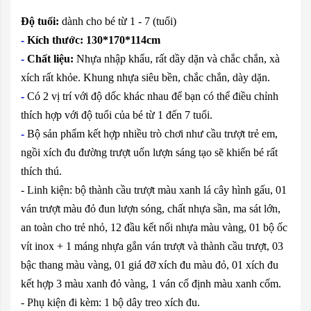
Độ tuổi:
dành cho bé từ 1 - 7 (tuổi)
-
Kích thước: 130*170*114cm
-
Chất liệu:
Nhựa nhập khẩu, rất dầy dặn và chắc chắn, xà
xích rất khỏe. Khung nhựa siêu bền, chắc chắn, dày dặn.
-
Có 2 vị trí với độ dốc khác nhau để bạn có thể điều chỉnh
thích hợp với độ tuổi của bé từ 1 đến 7 tuổi.
-
Bộ sản phẩm kết hợp nhiều trò chơi như cầu trượt trẻ em,
ngồi xích đu đường trượt uốn lượn sáng tạo sẽ khiến bé rất
thích thú.
- Linh kiện: bộ thành cầu trượt màu xanh lá cây hình gấu, 01
ván trượt màu đỏ đun lượn sóng, chất nhựa sần, ma sát lớn,
an toàn cho trẻ nhỏ, 12 đầu kết nối nhựa màu vàng, 01 bộ ốc
vít inox + 1 máng nhựa gắn ván trượt và thành cầu trượt, 03
bậc thang màu vàng, 01 giá đỡ xích đu màu đỏ, 01 xích đu
kết hợp 3 màu xanh đỏ vàng, 1 ván cố định màu xanh cốm.
- Phụ kiện đi kèm: 1 bộ dây treo xích đu.