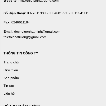
Website
: http://thietbinhatruong.com
Số điện thoại
: 0977811980 - 0904681771 - 0919541111
Fax
: 0246611184
Email
: dochoigonhatminh@gmail.com
thietbinhatruong@gmail.com
THÔNG TIN CÔNG TY
Trang chủ
Giới thiệu
Sản phẩm
Tin tức
Liên hệ
HỖ TRỢ KHÁCH HÀNG