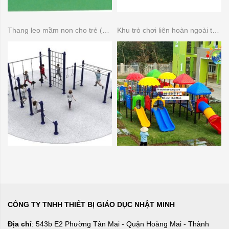
Thang leo mầm non cho trẻ (Thang leo đa năng)
Khu trò chơi liên hoàn ngoài trời 14 khối
CÔNG TY TNHH THIẾT BỊ GIÁO DỤC NHẬT MINH
Địa chỉ
: 543b E2 Phường Tân Mai - Quận Hoàng Mai - Thành