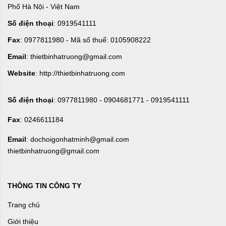
Phố Hà Nội - Việt Nam
Số điện thoại
: 0919541111
Fax
: 0977811980 - Mã số thuế: 0105908222
Email
: thietbinhatruong@gmail.com
Website
: http://thietbinhatruong.com
Số điện thoại
: 0977811980 - 0904681771 - 0919541111
Fax
: 0246611184
Email
: dochoigonhatminh@gmail.com
thietbinhatruong@gmail.com
THÔNG TIN CÔNG TY
Trang chủ
Giới thiệu