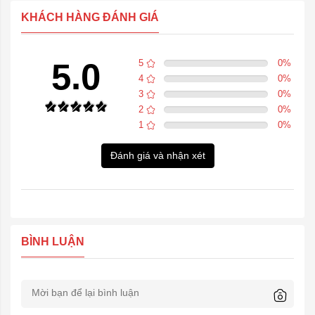
KHÁCH HÀNG ĐÁNH GIÁ
5.0
5
0
%
4
0
%
3
0
%
2
0
%
1
0
%
Đánh giá và nhận xét
BÌNH LUẬN