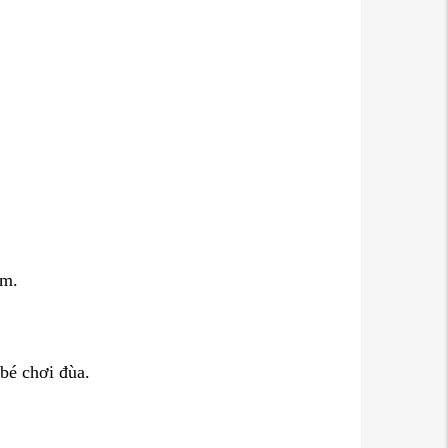
em.
 bé chơi đùa.