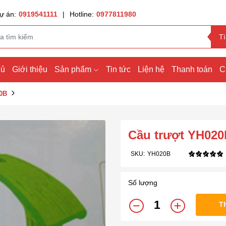
ự án:
0919541111
|
Hotline:
0977811980
T
hủ
Giới thiệu
Sản phẩm
Tin tức
Liện hệ
Thanh toán
C
20B
Cầu trượt YH02
SKU:
YH020B
Số lượng
T