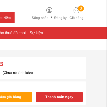
0
ìm kiếm
Đăng nhập
/
Đăng ký
Giỏ hàng
ho thuê đồ chơi
Sự kiện
0B
(Chưa có bình luận)
hêm giỏ hàng
Thanh toán ngay