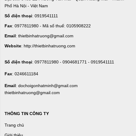
Phố Hà Nội - Việt Nam
Số điện thoại
: 0919541111
Fax
: 0977811980 - Mã số thuế: 0105908222
Email
: thietbinhatruong@gmail.com
Website
: http://thietbinhatruong.com
Số điện thoại
: 0977811980 - 0904681771 - 0919541111
Fax
: 0246611184
Email
: dochoigonhatminh@gmail.com
thietbinhatruong@gmail.com
THÔNG TIN CÔNG TY
Trang chủ
Giới thiệu