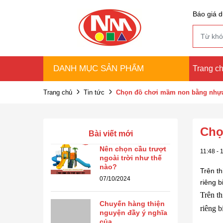
Báo giá d
DANH MỤC SẢN PHẨM
Trang c
Trang chủ
Tin tức
Chọn đồ chơi mầm non bằng nhự
Chọ
Bài viết mới
Nên chọn cầu trượt
11:48 - 
ngoài trời như thế
nào?
Trên t
07/10/2024
riêng bi
Trên t
Chuyến hàng thiện
riêng bi
nguyện đầy ý nghĩa
của ...