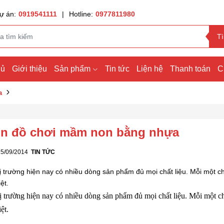
ự án:
0919541111
|
Hotline:
0977811980
T
hủ
Giới thiệu
Sản phẩm
Tin tức
Liện hệ
Thanh toán
C
a
n đồ chơi mầm non bằng nhựa
15/09/2014
TIN TỨC
hị trường hiện nay có nhiều dòng sản phẩm đủ mọi chất liệu. Mỗi một 
ệt.
hị trường hiện nay có nhiều dòng sản phẩm đủ mọi chất liệu. Mỗi một c
ệt.