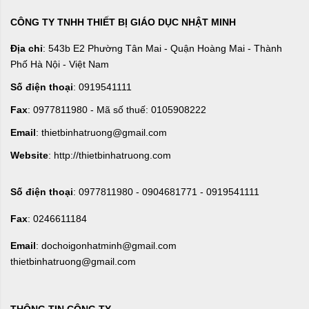
CÔNG TY TNHH THIẾT BỊ GIÁO DỤC NHẬT MINH
Địa chỉ
: 543b E2 Phường Tân Mai - Quận Hoàng Mai - Thành
Phố Hà Nội - Việt Nam
Số điện thoại
: 0919541111
Fax
: 0977811980 - Mã số thuế: 0105908222
Email
: thietbinhatruong@gmail.com
Website
: http://thietbinhatruong.com
Số điện thoại
: 0977811980 - 0904681771 - 0919541111
Fax
: 0246611184
Email
: dochoigonhatminh@gmail.com
thietbinhatruong@gmail.com