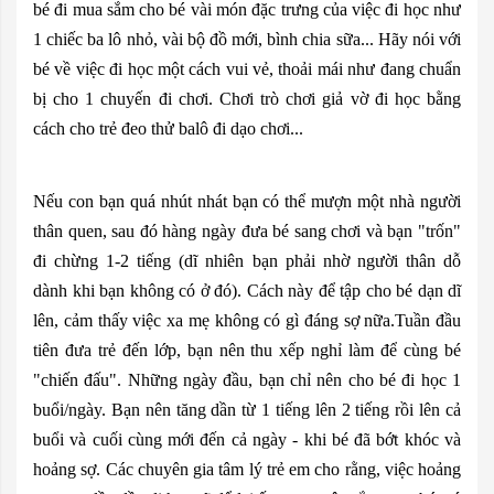
bé đi mua sắm cho bé vài món đặc trưng của việc đi học như
1 chiếc ba lô nhỏ, vài bộ đồ mới, bình chia sữa... Hãy nói với
bé về việc đi học một cách vui vẻ, thoải mái như đang chuẩn
bị cho 1 chuyến đi chơi. Chơi trò chơi giả vờ đi học bằng
cách cho trẻ đeo thử balô đi dạo chơi...
Nếu con bạn quá nhút nhát bạn có thể mượn một nhà người
thân quen, sau đó hàng ngày đưa bé sang chơi và bạn "trốn"
đi chừng 1-2 tiếng (dĩ nhiên bạn phải nhờ người thân dỗ
dành khi bạn không có ở đó). Cách này để tập cho bé dạn dĩ
lên, cảm thấy việc xa mẹ không có gì đáng sợ nữa.Tuần đầu
tiên đưa trẻ đến lớp, bạn nên thu xếp nghỉ làm để cùng bé
"chiến đấu". Những ngày đầu, bạn chỉ nên cho bé đi học 1
buổi/ngày. Bạn nên tăng dần từ 1 tiếng lên 2 tiếng rồi lên cả
buổi và cuối cùng mới đến cả ngày - khi bé đã bớt khóc và
hoảng sợ. Các chuyên gia tâm lý trẻ em cho rằng, việc hoảng