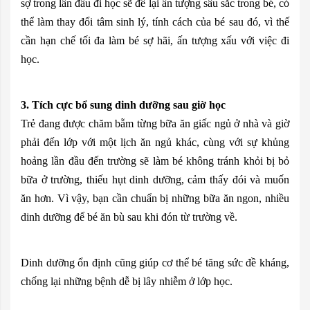
sợ trong lần đầu đi học sẽ để lại ấn tượng sâu sắc trong bé, có
thể làm thay đổi tâm sinh lý, tính cách của bé sau đó, vì thế
cần hạn chế tối đa làm bé sợ hãi, ấn tượng xấu với việc đi
học.
3. Tích cực bổ sung dinh dưỡng sau giờ học
Trẻ đang được chăm bẵm từng bữa ăn giấc ngủ ở nhà và giờ
phải đến lớp với một lịch ăn ngủ khác, cùng với sự khủng
hoảng lần đầu đến trường sẽ làm bé không tránh khỏi bị bỏ
bữa ở trường, thiếu hụt dinh dưỡng, cảm thấy đói và muốn
ăn hơn. Vì vậy, bạn cần chuẩn bị những bữa ăn ngon, nhiều
dinh dưỡng để bé ăn bù sau khi đón từ trường về.
Dinh dưỡng ổn định cũng giúp cơ thể bé tăng sức đề kháng,
chống lại những bệnh dễ bị lây nhiễm ở lớp học.