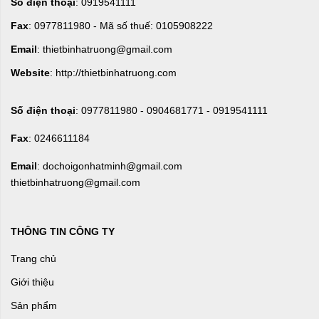
Số điện thoại
: 0919541111
Fax
: 0977811980 - Mã số thuế: 0105908222
Email
: thietbinhatruong@gmail.com
Website
: http://thietbinhatruong.com
Số điện thoại
: 0977811980 - 0904681771 - 0919541111
Fax
: 0246611184
Email
: dochoigonhatminh@gmail.com
thietbinhatruong@gmail.com
THÔNG TIN CÔNG TY
Trang chủ
Giới thiệu
Sản phẩm