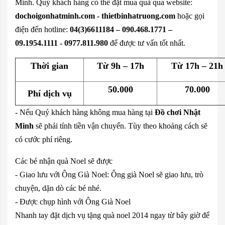
Minh. Quý khách hàng có thể đặt mua quà qua website:
dochoigonhatminh.com - thietbinhatruong.com
hoặc gọi
điện đến hotline:
04(3)6611184 – 090.468.1771 –
09.1954.1111 - 0977.811.980
để được tư vấn tốt nhất.
Thời gian
Từ 9h – 17h
Từ 17h – 21h
50.000
70.000
Phí dịch vụ
- Nếu Quý khách hàng không mua hàng tại
Đồ chơi Nhật
Minh
sẽ phải tính tiền vận chuyển. Tùy theo khoảng cách sẽ
có cước phí riêng.
Các bé nhận quà Noel sẽ được
- Giao lưu với Ông Già Noel: Ông già Noel sẽ giao lưu, trò
chuyện, dặn dò các bé nhé.
- Được chụp hình với Ông Già Noel
Nhanh tay đặt dịch vụ tặng quà noel 2014 ngay từ bây giờ để