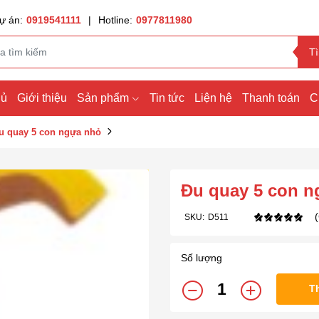
ự án:
0919541111
|
Hotline:
0977811980
T
hủ
Giới thiệu
Sản phẩm
Tin tức
Liện hệ
Thanh toán
C
u quay 5 con ngựa nhỏ
Đu quay 5 con n
SKU:
D511
Số lượng
T