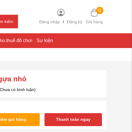
0
ìm kiếm
Đăng nhập
/
Đăng ký
Giỏ hàng
ho thuê đồ chơi
Sự kiện
gựa nhỏ
(Chưa có bình luận)
hêm giỏ hàng
Thanh toán ngay