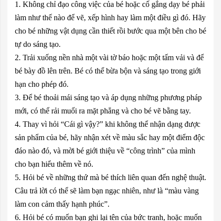
1. Không chỉ đạo công việc của bé hoặc cố gắng dạy bé phải
làm như thế nào để vẽ, xếp hình hay làm một điều gì đó. Hãy
cho bé những vật dụng cần thiết rồi bước qua một bên cho bé
tự do sáng tạo.
2. Trải xuống nền nhà một vài tờ báo hoặc một tấm vải và để
bé bày đồ lên trên. Bé có thể bừa bộn và sáng tạo trong giới
hạn cho phép đó.
3. Để bé thoải mái sáng tạo và áp dụng những phương pháp
mới, có thể rải muối ra mặt phẳng và cho bé vẽ bằng tay.
4. Thay vì hỏi “Cái gì vậy?” khi không thể nhận dạng được
sản phẩm của bé, hãy nhận xét về màu sắc hay một điểm độc
đáo nào đó, và mời bé giới thiệu về “công trình” của mình
cho bạn hiểu thêm về nó.
5. Hỏi bé về những thứ mà bé thích liên quan đến nghệ thuật.
Câu trả lời có thể sẽ làm bạn ngạc nhiên, như là “màu vàng
làm con cảm thấy hạnh phúc”.
6. Hỏi bé có muốn bạn ghi lại tên của bức tranh, hoặc muốn