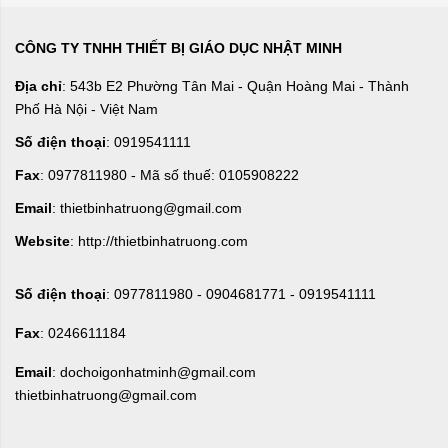
CÔNG TY TNHH THIẾT BỊ GIÁO DỤC NHẬT MINH
Địa chỉ
: 543b E2 Phường Tân Mai - Quận Hoàng Mai - Thành
Phố Hà Nội - Việt Nam
Số điện thoại
: 0919541111
Fax
: 0977811980 - Mã số thuế: 0105908222
Email
: thietbinhatruong@gmail.com
Website
: http://thietbinhatruong.com
Số điện thoại
: 0977811980 - 0904681771 - 0919541111
Fax
: 0246611184
Email
: dochoigonhatminh@gmail.com
thietbinhatruong@gmail.com