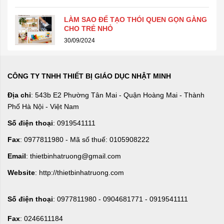
LÀM SAO ĐỂ TẠO THÓI QUEN GỌN GÀNG
CHO TRẺ NHỎ
30/09/2024
CÔNG TY TNHH THIẾT BỊ GIÁO DỤC NHẬT MINH
Địa chỉ
: 543b E2 Phường Tân Mai - Quận Hoàng Mai - Thành
Phố Hà Nội - Việt Nam
Số điện thoại
: 0919541111
Fax
: 0977811980 - Mã số thuế: 0105908222
Email
: thietbinhatruong@gmail.com
Website
: http://thietbinhatruong.com
Số điện thoại
: 0977811980 - 0904681771 - 0919541111
Fax
: 0246611184