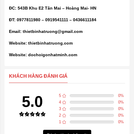
ĐC: 543B Khu E2 Tân Mai – Hoàng Mai- HN
ĐT: 0977811980 – 0919541111 – 0436611184
Email:
thietbinhatruong@gmail.com
Website: thietbinhatruong.com
Website: dochoigonhatminh.com
KHÁCH HÀNG ĐÁNH GIÁ
5.0
5
0
%
4
0
%
3
0
%
2
0
%
1
0
%