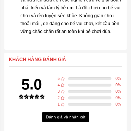
phát triển và tâm lý trẻ em. Là đồ chơi cho bé vui
chơi và rèn luyện sức khỏe. Không gian chơi
thoải mái , dễ dàng cho bé vui chơi, kết cầu bền
vững chắc chắn rất an toàn khi bé chơi đùa.
KHÁCH HÀNG ĐÁNH GIÁ
5.0
5
0
%
4
0
%
3
0
%
2
0
%
1
0
%
Đánh giá và nhận xét