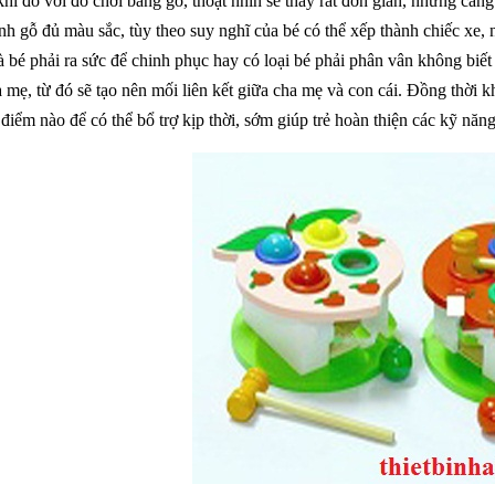
hi đó với đồ chơi bằng gỗ, thoạt nhìn sẽ thấy rất đơn giản, nhưng càng
nh gỗ đủ màu sắc, tùy theo suy nghĩ của bé có thể xếp thành chiếc xe,
 bé phải ra sức để chinh phục hay có loại bé phải phân vân không biết
 mẹ, từ đó sẽ tạo nên mối liên kết giữa cha mẹ và con cái. Đồng thời 
điểm nào để có thể bổ trợ kịp thời, sớm giúp trẻ hoàn thiện các kỹ năn