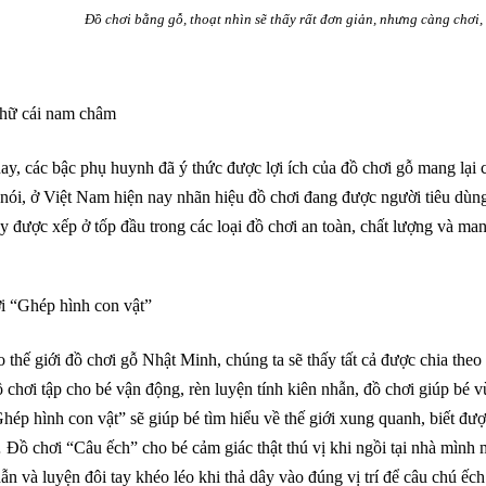
Đồ chơi bằng gỗ, thoạt nhìn sẽ thấy rất đơn giản, nhưng càng chơi,
hữ cái nam châm
y, các bậc phụ huynh đã ý thức được lợi ích của đồ chơi gỗ mang lại 
 nói, ở Việt Nam hiện nay nhãn hiệu đồ chơi đang được người tiêu dùn
y được xếp ở tốp đầu trong các loại đồ chơi an toàn, chất lượng và man
i “Ghép hình con vật”
 thế giới đồ chơi gỗ Nhật Minh, chúng ta sẽ thấy tất cả được chia the
 chơi tập cho bé vận động, rèn luyện tính kiên nhẫn, đồ chơi giúp bé 
hép hình con vật” sẽ giúp bé tìm hiểu về thế giới xung quanh, biết được
ồ chơi “Câu ếch” cho bé cảm giác thật thú vị khi ngồi tại nhà mình mà
ẫn và luyện đôi tay khéo léo khi thả dây vào đúng vị trí để câu chú ế