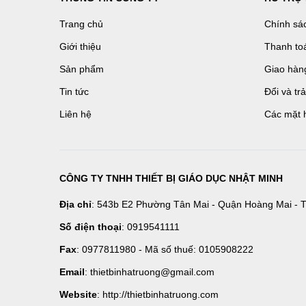
Trang chủ
Chính sá
Giới thiệu
Thanh to
Sản phẩm
Giao hàn
Tin tức
Đổi và tr
Liên hệ
Các mặt 
CÔNG TY TNHH THIẾT BỊ GIÁO DỤC NHẬT MINH
Địa chỉ
: 543b E2 Phường Tân Mai - Quận Hoàng Mai - T
Số điện thoại
: 0919541111
Fax
: 0977811980 - Mã số thuế: 0105908222
Email
: thietbinhatruong@gmail.com
Website
: http://thietbinhatruong.com