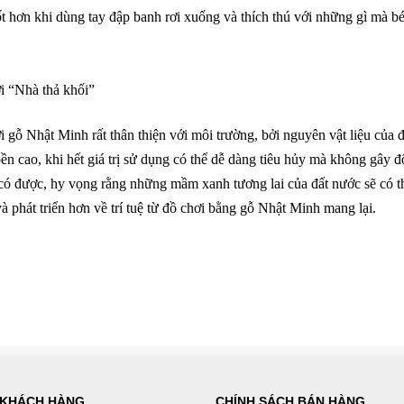
t hơn khi dùng tay đập banh rơi xuống và thích thú với những gì mà b
i “Nhà thả khối”
 gỗ Nhật Minh rất thân thiện với môi trường, bởi nguyên vật liệu của 
ền cao, khi hết giá trị sử dụng có thể dễ dàng tiêu hủy mà không gây
h có được, hy vọng rằng những mầm xanh tương lai của đất nước sẽ có 
và phát triển hơn về trí tuệ từ đồ chơi bằng gỗ Nhật Minh mang lại.
 KHÁCH HÀNG
CHÍNH SÁCH BÁN HÀNG