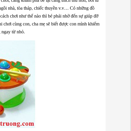
 chơi, càng khám phá bé lại càng thích thú hơn, bởi từ
 ngôi nhà, tòa tháp, chiếc thuyền v.v… Có những đồ
 cách chơi như thế nào thì bé phải nhờ đến sự giúp đỡ
khi chơi cùng con, cha mẹ sẽ biết được con mình khiếm
g ngay từ nhỏ.