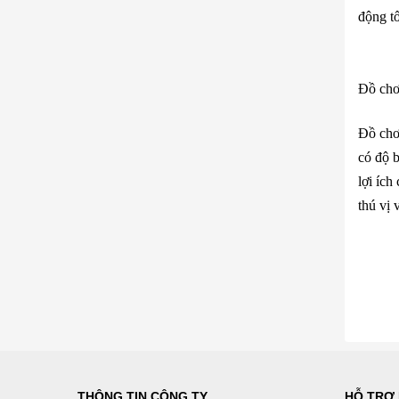
động tố
Đồ chơ
Đồ chơi
có độ b
lợi íc
thú vị 
THÔNG TIN CÔNG TY
HỖ TRỢ