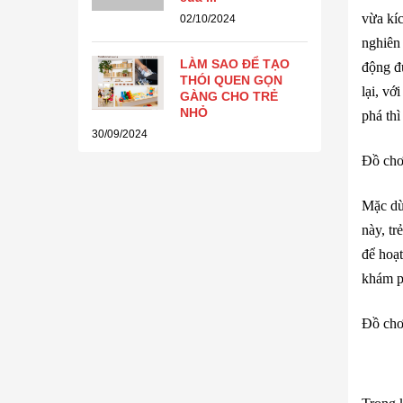
vừa kíc
02/10/2024
nghiên 
LÀM SAO ĐỂ TẠO
động đ
THÓI QUEN GỌN
lại, vớ
GÀNG CHO TRẺ
NHỎ
phá thì
30/09/2024
Đồ chơ
Mặc dù 
này, tr
để hoạt
khám ph
Đồ chơ