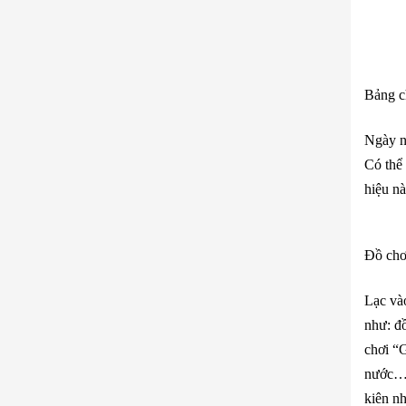
Bảng c
Ngày na
Có thể
hiệu nà
Đồ chơ
Lạc vào
như: đồ
chơi “G
nước… Đ
kiên nh