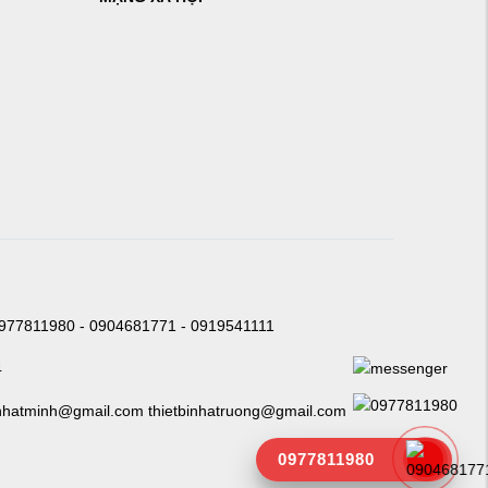
0977811980 - 0904681771 - 0919541111
4
nhatminh@gmail.com thietbinhatruong@gmail.com
0977811980