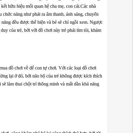
nối kết hữu hiệu mối quan hệ cha mẹ, con cái.Các nhà
iều chức năng như phát ra âm thanh, ánh sáng, chuyển
c năng đều được thể hiện và bé sẽ chỉ ngồi xem. Ngược
ư duy của trẻ, bởi với đồ chơi này trẻ phải tìm tòi, khám
ua đồ chơi về để con tự chơi. Với các loại đồ chơi
dừng lại ở đó, bởi não bộ của trẻ không được kích thích
i sẽ làm thui chột trí thông minh và mất dần khả năng