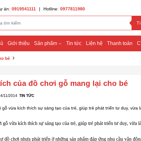
ự án:
0919541111
|
Hotline:
0977811980
T
hủ
Giới thiệu
Sản phẩm
Tin tức
Liện hệ
Thanh toán
C
ho bé
 ích của đồ chơi gỗ mang lại cho bé
24/11/2014
TIN TỨC
 gỗ vừa kích thích sự sáng tạo của trẻ, giúp trẻ phát triển tư duy, vừa
 gỗ vừa kích thích sự sáng tạo của trẻ, giúp trẻ phát triển tư duy, vừa 
ư đồ chơi nhựa phát triển ở những sản phẩm đáp ứng nhu cầu vận động 