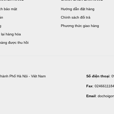
ch bảo mật
Hướng dẫn đặt hàng
án
Chính sách đổi trả
g
Phương thức giao hàng
ả lại hàng hóa
hàng được thu hồi
hành Phố Hà Nội - Việt Nam
Số điện thoại
: 
Fax
: 024661118
Email
: dochoigo