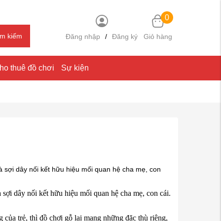
0
ìm kiếm
Đăng nhập
/
Đăng ký
Giỏ hàng
ho thuê đồ chơi
Sự kiện
 là sợi dây nối kết hữu hiệu mối quan hệ cha mẹ, con
là sợi dây nối kết hữu hiệu mối quan hệ cha mẹ, con cái.
của trẻ, thì
đồ chơi gỗ
lại mang những đặc thù riêng,