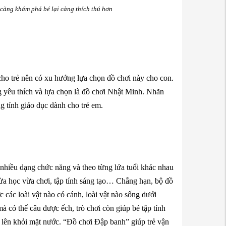
 càng khám phá bé lại càng thích thú hơn
cho trẻ nên có xu hướng lựa chọn đồ chơi này cho con.
g yêu thích và lựa chọn là đồ chơi Nhật Minh. Nhãn
g tính giáo dục dành cho trẻ em.
o nhiều dạng chức năng và theo từng lứa tuổi khác nhau
vừa học vừa chơi, tập tính sáng tạo… Chẳng hạn, bộ đồ
 các loài vật nào có cánh, loài vật nào sống dưới
 có thể câu được ếch, trò chơi còn giúp bé tập tính
ch lên khỏi mặt nước. “Đồ chơi Đập banh” giúp trẻ vận