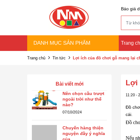
Báo giá d
DANH MỤC SẢN PHẨM
Trang c
Trang chủ
Tin tức
Lợi ích của đồ chơi gỗ mang lại c
Lợi
Bài viết mới
Nên chọn cầu trượt
11:20 - 
ngoài trời như thế
nào?
Đồ chơi
07/10/2024
cái.
Đồ chơi
Chuyến hàng thiện
nguyện đầy ý nghĩa
Nếu nh
của ...