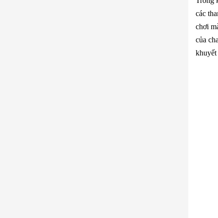
Trong k
các tha
chơi mà
của cha
khuyết 