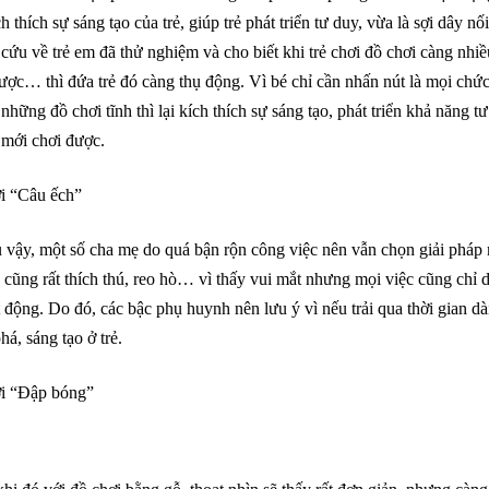
h thích sự sáng tạo của trẻ, giúp trẻ phát triển tư duy, vừa là sợi dây 
cứu về trẻ em đã thử nghiệm và cho biết khi trẻ chơi đồ chơi càng nh
ược… thì đứa trẻ đó càng thụ động. Vì bé chỉ cần nhấn nút là mọi chứ
i những đồ chơi tĩnh thì lại kích thích sự sáng tạo, phát triển khả năng t
 mới chơi được.
i “Câu ếch”
vậy, một số cha mẹ do quá bận rộn công việc nên vẫn chọn giải pháp m
ẻ cũng rất thích thú, reo hò… vì thấy vui mắt nhưng mọi việc cũng chỉ 
 động. Do đó, các bậc phụ huynh nên lưu ý vì nếu trải qua thời gian dà
á, sáng tạo ở trẻ.
i “Đập bóng”