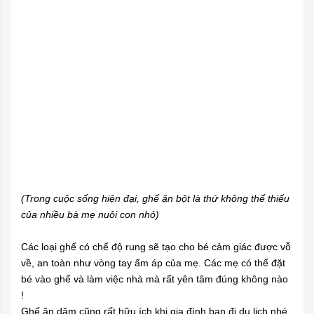
(Trong cuộc sống hiện đại, ghế ăn bột là thứ không thể thiếu
của nhiều bà mẹ nuôi con nhỏ)
Các loại ghế có chế độ rung sẽ tạo cho bé cảm giác được vỗ
về, an toàn như vòng tay ấm áp của mẹ. Các mẹ có thể đặt
bé vào ghế và làm việc nhà mà rất yên tâm đúng không nào
!
Ghế ăn dặm cũng rất hữu ích khi gia đình bạn đi du lịch nhé.