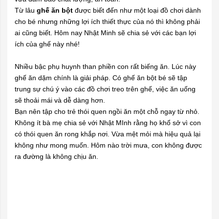
Từ lâu
ghế ăn bột
được biết đến như một loại đồ chơi dành
cho bé nhưng những lợi ích thiết thực của nó thì không phải
ai cũng biết. Hôm nay Nhật Minh sẽ chia sẻ với các bạn lợi
ích của ghế này nhé!
Nhiều bậc phụ huynh than phiền con rất biếng ăn. Lúc này
ghế ăn dặm chính là giải pháp. Có
ghế ăn bột
bé sẽ tập
trung sự chú ý vào các đồ chơi treo trên ghế, việc ăn uống
sẽ thoải mái và dễ dàng hơn.
Bạn nên tập cho trẻ thói quen ngồi ăn một chỗ ngay từ nhỏ.
Không ít bà mẹ chia sẻ với Nhật MInh rằng họ khổ sở vì con
có thói quen ăn rong khắp nơi. Vừa mệt mỏi mà hiệu quả lại
không như mong muốn. Hôm nào trời mưa, con không được
ra đường là không chịu ăn.