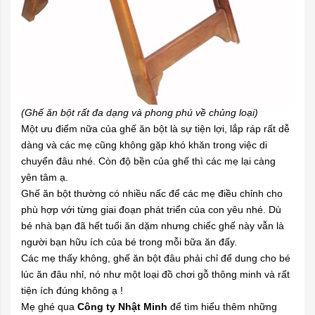
(Ghế ăn bột rất đa dạng và phong phú về chủng loại)
Một ưu điểm nữa của ghế ăn bột là sự tiện lợi, lắp ráp rất dễ
dàng và các mẹ cũng không gặp khó khăn trong việc di
chuyển đâu nhé. Còn độ bền của ghế thì các mẹ lại càng
yên tâm ạ.
Ghế ăn bột thường có nhiều nấc để các mẹ điều chỉnh cho
phù hợp với từng giai đoạn phát triển của con yêu nhé. Dù
bé nhà bạn đã hết tuổi ăn dặm nhưng chiếc ghế này vẫn là
người bạn hữu ích của bé trong mỗi bữa ăn đấy.
Các mẹ thấy không, ghế ăn bột đâu phải chỉ để dung cho bé
lúc ăn đâu nhỉ, nó như một loại
đồ chơi gỗ
thông minh và rất
tiện ích đúng không ạ !
Mẹ ghé qua
Công ty Nhật Minh
để tìm hiểu thêm những