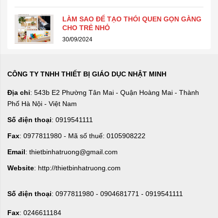
LÀM SAO ĐỂ TẠO THÓI QUEN GỌN GÀNG
CHO TRẺ NHỎ
30/09/2024
CÔNG TY TNHH THIẾT BỊ GIÁO DỤC NHẬT MINH
Địa chỉ
: 543b E2 Phường Tân Mai - Quận Hoàng Mai - Thành
Phố Hà Nội - Việt Nam
Số điện thoại
: 0919541111
Fax
: 0977811980 - Mã số thuế: 0105908222
Email
: thietbinhatruong@gmail.com
Website
: http://thietbinhatruong.com
Số điện thoại
: 0977811980 - 0904681771 - 0919541111
Fax
: 0246611184