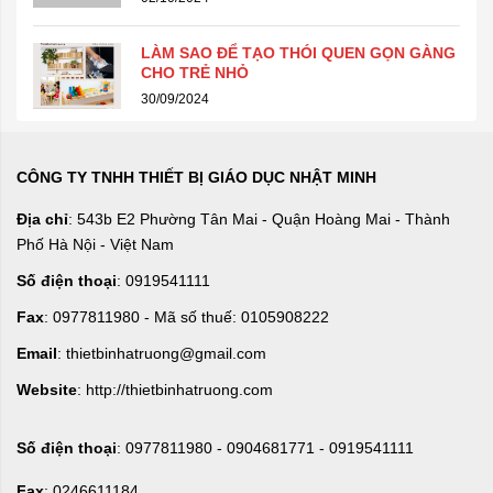
LÀM SAO ĐỂ TẠO THÓI QUEN GỌN GÀNG
CHO TRẺ NHỎ
30/09/2024
CÔNG TY TNHH THIẾT BỊ GIÁO DỤC NHẬT MINH
Địa chỉ
: 543b E2 Phường Tân Mai - Quận Hoàng Mai - Thành
Phố Hà Nội - Việt Nam
Số điện thoại
: 0919541111
Fax
: 0977811980 - Mã số thuế: 0105908222
Email
: thietbinhatruong@gmail.com
Website
: http://thietbinhatruong.com
Số điện thoại
: 0977811980 - 0904681771 - 0919541111
Fax
: 0246611184