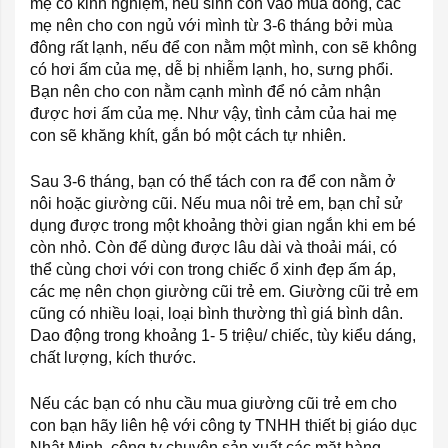
mẹ có kinh nghiệm, nếu sinh con vào mùa đông, các
mẹ nên cho con ngủ với mình từ 3-6 tháng bởi mùa
đông rất lạnh, nếu để con nằm một mình, con sẽ không
có hơi ấm của mẹ, dễ bị nhiễm lạnh, ho, sưng phổi.
Bạn nên cho con nằm cạnh mình để nó cảm nhận
được hơi ấm của mẹ. Như vậy, tình cảm của hai mẹ
con sẽ khăng khít, gắn bó một cách tự nhiên.
Sau 3-6 tháng, bạn có thể tách con ra để con nằm ở
nôi hoặc giường cũi. Nếu mua nôi trẻ em, bạn chỉ sử
dụng được trong một khoảng thời gian ngắn khi em bé
còn nhỏ. Còn để dùng được lâu dài và thoải mái, có
thể cùng chơi với con trong chiếc ổ xinh đẹp ấm áp,
các mẹ nên chọn giường cũi trẻ em. Giường cũi trẻ em
cũng có nhiều loại, loại bình thường thì giá bình dân.
Dao động trong khoảng 1- 5 tri
ệu/ chiếc, tùy kiểu dáng,
chất lượng, kích thước.
Nếu các bạn có nhu cầu mua giường cũi trẻ em cho
con bạn hãy liên hệ với công ty TNHH thiết bị giáo dục
Nhật Minh, công ty chuyên sản xuất các mặt hàng