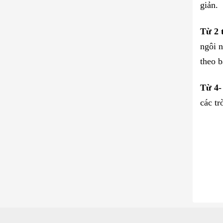
giản.
Từ 2 t
ngôi n
theo b
Từ 4- 
các tr