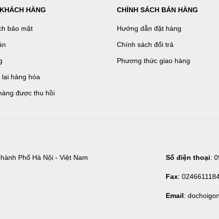
 KHÁCH HÀNG
CHÍNH SÁCH BÁN HÀNG
ch bảo mật
Hướng dẫn đặt hàng
án
Chính sách đổi trả
g
Phương thức giao hàng
ả lại hàng hóa
hàng được thu hồi
hành Phố Hà Nội - Việt Nam
Số điện thoại
: 
Fax
: 024661118
Email
: dochoigo