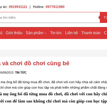
ự án:
0919541111
|
Hotline:
0977811980
T
hủ
Giới thiệu
Sản phẩm
Tin tức
Liện hệ
Thanh toán
C
 và chơi đồ chơi cùng bé
26/09/2015
TIN TỨC
 mẹ ông bố đã từng mua đồ chơi, đã chơi với con hãy chia sẻ cảm nhận
chỉ chơi mà còn giúp con học tập và phát triển những phẩm chất đáng 
à mẹ ông bố đã từng mua đồ chơi, đã chơi với con hãy chi
với con để làm sao không chỉ chơi mà còn giúp con học tậ