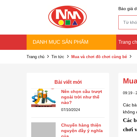
Báo giá d
DANH MỤC SẢN PHẨM
Trang c
Trang chủ
Tin tức
Mua và chơi đồ chơi cùng bé
Mua
Bài viết mới
Nên chọn cầu trượt
09:19 - 
ngoài trời như thế
nào?
Các bà
07/10/2024
không 
Các b
Chuyến hàng thiện
chơi 
nguyện đầy ý nghĩa
của ...