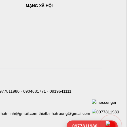
MẠNG XÃ HỘI
0977811980 - 0904681771 - 0919541111
4
nhatminh@gmail.com thietbinhatruong@gmail.com
0977811980