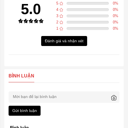
5.0
5
0
%
4
0
%
3
0
%
2
0
%
1
0
%
Đánh giá và nhận xét
BÌNH LUẬN
Gửi bình luận
Bình luận