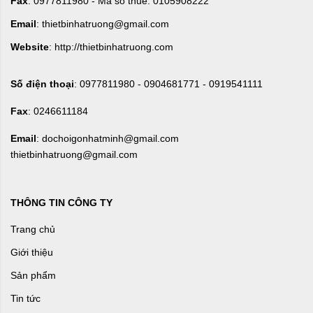
Fax
: 0977811980 - Mã số thuế: 0105908222
Email
: thietbinhatruong@gmail.com
Website
: http://thietbinhatruong.com
Số điện thoại
: 0977811980 - 0904681771 - 0919541111
Fax
: 0246611184
Email
: dochoigonhatminh@gmail.com
thietbinhatruong@gmail.com
THÔNG TIN CÔNG TY
Trang chủ
Giới thiệu
Sản phẩm
Tin tức