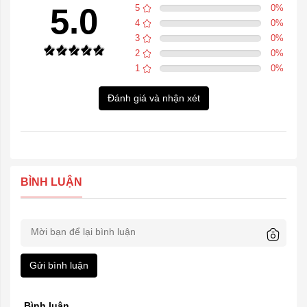
5.0
5
0
%
4
0
%
3
0
%
2
0
%
1
0
%
Đánh giá và nhận xét
BÌNH LUẬN
Gửi bình luận
Bình luận