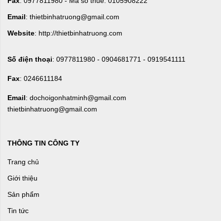
Fax
: 0977811980 - Mã số thuế: 0105908222
Email
: thietbinhatruong@gmail.com
Website
: http://thietbinhatruong.com
Số điện thoại
: 0977811980 - 0904681771 - 0919541111
Fax
: 0246611184
Email
: dochoigonhatminh@gmail.com
thietbinhatruong@gmail.com
THÔNG TIN CÔNG TY
Trang chủ
Giới thiệu
Sản phẩm
Tin tức