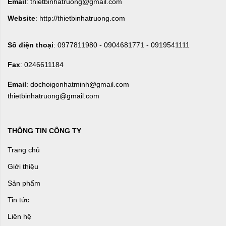
Email
: thietbinhatruong@gmail.com
Website
: http://thietbinhatruong.com
Số điện thoại
: 0977811980 - 0904681771 - 0919541111
Fax
: 0246611184
Email
: dochoigonhatminh@gmail.com
thietbinhatruong@gmail.com
THÔNG TIN CÔNG TY
Trang chủ
Giới thiệu
Sản phẩm
Tin tức
Liên hệ