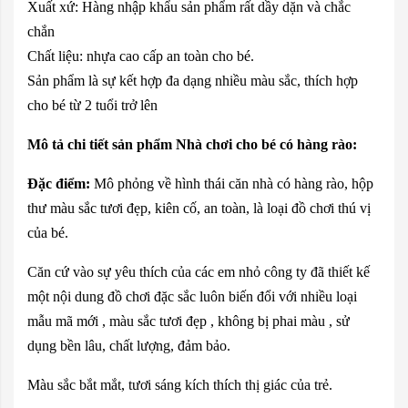
Xuất xứ: Hàng nhập khẩu sản phẩm rất dầy dặn và chắc
chắn
Chất liệu: nhựa cao cấp an toàn cho bé.
Sản phẩm là sự kết hợp đa dạng nhiều màu sắc, thích hợp
cho bé từ 2 tuổi trở lên
Mô tả chi tiết sản phẩm Nhà chơi cho bé có hàng rào:
Đặc điểm:
Mô phỏng về hình thái căn nhà có hàng rào, hộp
thư màu sắc tươi đẹp, kiên cố, an toàn, là loại đồ chơi thú vị
của bé.
Căn cứ vào sự yêu thích của các em nhỏ công ty đã thiết kế
một nội dung đồ chơi đặc sắc luôn biến đổi với nhiều loại
mẫu mã mới , màu sắc tươi đẹp , không bị phai màu , sử
dụng bền l
âu, ch
ất l
ư
ợng,
đ
ảm b
ảo.
Màu sắc bắt mắt, tươi sáng kích thích thị giác của trẻ.