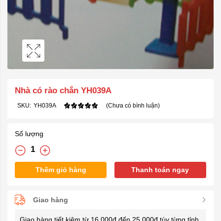
Nhà có rào chắn YH039A
SKU:
YH039A
(Chưa có bình luận)
Số lượng
Thêm giỏ hàng
Thanh toán ngay
Giao hàng
Giao hàng tiết kiệm từ 16.000đ đến 25.000đ tùy từng tỉnh