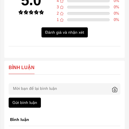
5.0
4
0
%
3
0
%
2
0
%
1
0
%
Đánh giá và nhận xét
BÌNH LUẬN
Gửi bình luận
Bình luận