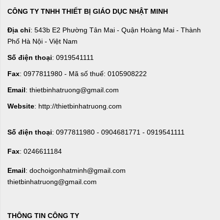
CÔNG TY TNHH THIẾT BỊ GIÁO DỤC NHẬT MINH
Địa chỉ
: 543b E2 Phường Tân Mai - Quận Hoàng Mai - Thành
Phố Hà Nội - Việt Nam
Số điện thoại
: 0919541111
Fax
: 0977811980 - Mã số thuế: 0105908222
Email
: thietbinhatruong@gmail.com
Website
: http://thietbinhatruong.com
Số điện thoại
: 0977811980 - 0904681771 - 0919541111
Fax
: 0246611184
Email
: dochoigonhatminh@gmail.com
thietbinhatruong@gmail.com
THÔNG TIN CÔNG TY