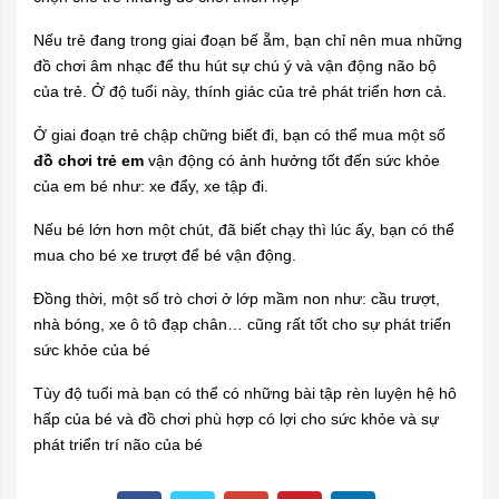
Nếu trẻ đang trong giai đoạn bế ẵm, bạn chỉ nên mua những
đồ chơi âm nhạc để thu hút sự chú ý và vận động não bộ
của trẻ. Ở độ tuổi này, thính giác của trẻ phát triển hơn cả.
Ở giai đoạn trẻ chập chững biết đi, bạn có thể mua một số
đồ chơi trẻ em
vận động có ảnh hưởng tốt đến sức khỏe
của em bé như: xe đẩy,
xe tập đi
.
Nếu bé lớn hơn một chút, đã biết chạy thì lúc ấy, bạn có thể
mua cho bé xe trượt để bé vận động.
Đồng thời, một số trò chơi ở lớp mầm non như: cầu trượt,
nhà bóng, xe ô tô đạp chân… cũng rất tốt cho sự phát triển
sức khỏe của bé
Tùy độ tuổi mà bạn có thể có những bài tập rèn luyện hệ hô
hấp của bé và đồ chơi phù hợp có lợi cho sức khỏe và sự
phát triển trí não của bé