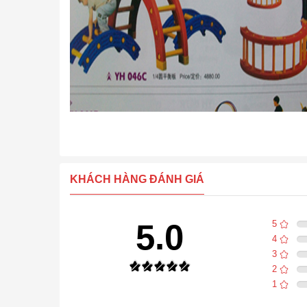
KHÁCH HÀNG ĐÁNH GIÁ
5.0
5
4
3
2
1