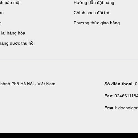
ch bảo mật
Hướng dẫn đặt hàng
án
Chính sách đổi trả
g
Phương thức giao hàng
ả lại hàng hóa
hàng được thu hồi
hành Phố Hà Nội - Việt Nam
Số điện thoại
: 
Fax
: 024661118
Email
: dochoigo