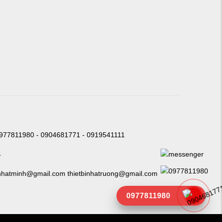
0977811980 - 0904681771 - 0919541111
4
nhatminh@gmail.com thietbinhatruong@gmail.com
0977811980