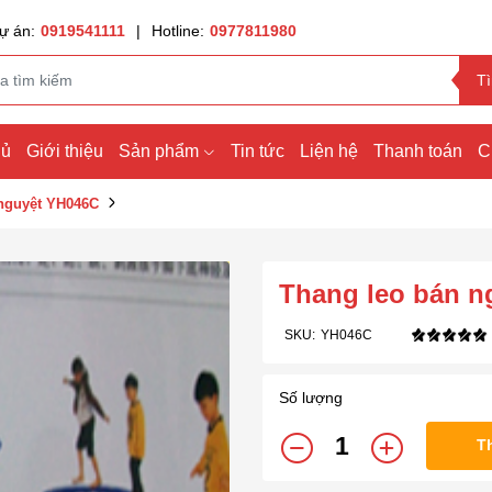
ự án:
0919541111
|
Hotline:
0977811980
T
hủ
Giới thiệu
Sản phẩm
Tin tức
Liện hệ
Thanh toán
C
nguyệt YH046C
Thang leo bán n
SKU:
YH046C
Số lượng
T