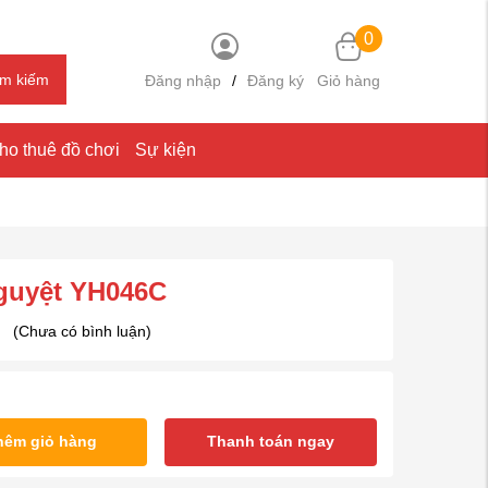
0
ìm kiếm
Đăng nhập
/
Đăng ký
Giỏ hàng
ho thuê đồ chơi
Sự kiện
guyệt YH046C
(Chưa có bình luận)
hêm giỏ hàng
Thanh toán ngay