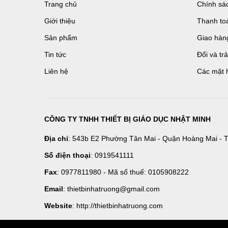
Trang chủ
Chính sá
Giới thiệu
Thanh to
Sản phẩm
Giao hàn
Tin tức
Đổi và tr
Liên hệ
Các mặt 
CÔNG TY TNHH THIẾT BỊ GIÁO DỤC NHẬT MINH
Địa chỉ
: 543b E2 Phường Tân Mai - Quận Hoàng Mai - T
Số điện thoại
: 0919541111
Fax
: 0977811980 - Mã số thuế: 0105908222
Email
: thietbinhatruong@gmail.com
Website
: http://thietbinhatruong.com