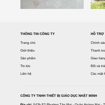
THÔNG TIN CÔNG TY
HỖ TRỢ
Trang chủ
Chính sá
Giới thiệu
Thanh to
Sản phẩm
Giao hàn
Tin tức
Đổi và tr
Liên hệ
Các mặt 
CÔNG TY TNHH THIẾT BỊ GIÁO DỤC NHẬT MINH
Địa chỉ
: 543b E2 Phường Tân Mai - Quận Hoàng Mai - T