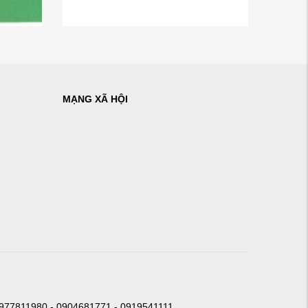
MẠNG XÃ HỘI
0977811980 - 0904681771 - 0919541111