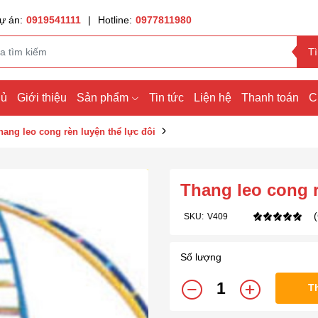
ự án:
0919541111
|
Hotline:
0977811980
T
hủ
Giới thiệu
Sản phẩm
Tin tức
Liện hệ
Thanh toán
C
hang leo cong rèn luyện thể lực đôi
Thang leo cong r
SKU:
V409
Số lượng
T