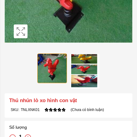
Thú nhún lò xo hình con vật
SKU:
TNLXNK01
(Chưa có bình luận)
Số lượng