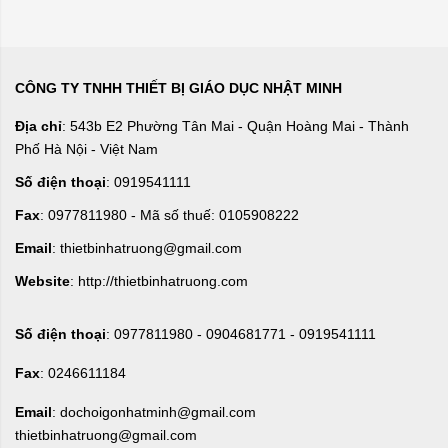
CÔNG TY TNHH THIẾT BỊ GIÁO DỤC NHẬT MINH
Địa chỉ
: 543b E2 Phường Tân Mai - Quận Hoàng Mai - Thành
Phố Hà Nội - Việt Nam
Số điện thoại
: 0919541111
Fax
: 0977811980 - Mã số thuế: 0105908222
Email
: thietbinhatruong@gmail.com
Website
: http://thietbinhatruong.com
Số điện thoại
: 0977811980 - 0904681771 - 0919541111
Fax
: 0246611184
Email
: dochoigonhatminh@gmail.com
thietbinhatruong@gmail.com