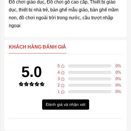
Đồ chơi giáo dục, Đồ chơi gỗ cao cấp, Thiết bị giáo
dục, thiết bị nhà trẻ, bàn ghế mẫu giáo, bàn ghế mầm
non, đồ chơi ngoài trời trong nước, cầu trượt nhập
ngoại
KHÁCH HÀNG ĐÁNH GIÁ
5.0
5
0
%
4
0
%
3
0
%
2
0
%
1
0
%
Đánh giá và nhận xét