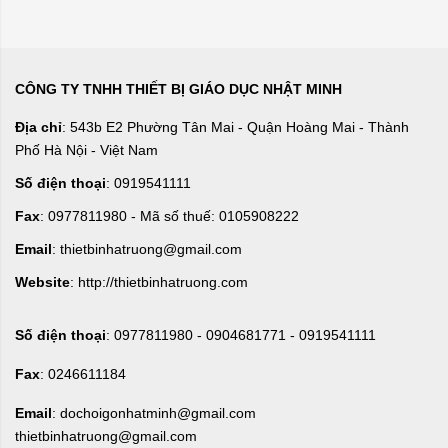
CÔNG TY TNHH THIẾT BỊ GIÁO DỤC NHẬT MINH
Địa chỉ
: 543b E2 Phường Tân Mai - Quận Hoàng Mai - Thành
Phố Hà Nội - Việt Nam
Số điện thoại
: 0919541111
Fax
: 0977811980 - Mã số thuế: 0105908222
Email
: thietbinhatruong@gmail.com
Website
: http://thietbinhatruong.com
Số điện thoại
: 0977811980 - 0904681771 - 0919541111
Fax
: 0246611184
Email
: dochoigonhatminh@gmail.com
thietbinhatruong@gmail.com