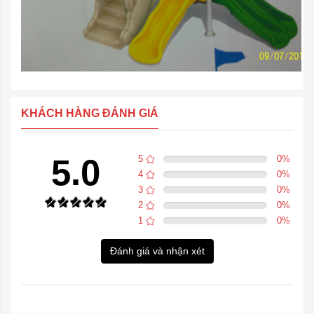
KHÁCH HÀNG ĐÁNH GIÁ
5.0
5
0
%
4
0
%
3
0
%
2
0
%
1
0
%
Đánh giá và nhận xét