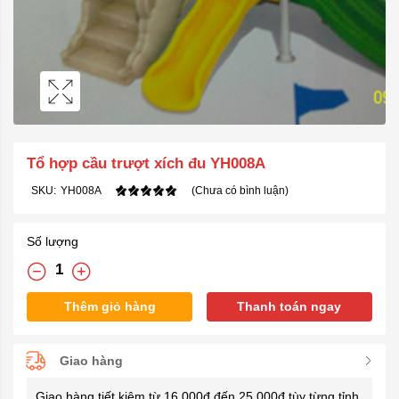
Tổ hợp cầu trượt xích đu YH008A
SKU:
YH008A
(Chưa có bình luận)
Số lượng
Thêm giỏ hàng
Thanh toán ngay
Giao hàng
Giao hàng tiết kiệm từ 16.000đ đến 25.000đ tùy từng tỉnh