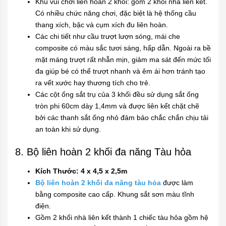
Khu vui chơi liên hoàn 2 khối: gồm 2 khối nhà liên kết.
Có nhiều chức năng chơi, đặc biệt là hệ thống cầu
thang xích, bậc và cụm xích đu liên hoàn.
Các chi tiết như cầu trượt lượn sóng, mái che
composite có màu sắc tươi sáng, hấp dẫn. Ngoài ra bề
mặt máng trượt rất nhẵn mịn, giảm ma sát đến mức tối
đa giúp bé có thể trượt nhanh và êm ái hơn tránh tạo
ra vết xước hay thương tích cho trẻ.
Các cột ống sắt trụ của 3 khối đều sử dụng sắt ống
tròn phi 60cm dày 1,4mm và được liên kết chặt chẽ
bởi các thanh sắt ống nhỏ đảm bảo chắc chắn chịu tải
an toàn khi sử dụng.
8. Bộ liên hoàn 2 khối đa năng Tàu hỏa
Kích Thước: 4 x 4,5 x 2,5m
Bộ liên hoàn 2 khối đa năng tàu hỏa
được làm
bằng composite cao cấp. Khung sắt sơn màu tĩnh
điện.
Gồm 2 khối nhà liên kết thành 1 chiếc tàu hỏa gồm hệ