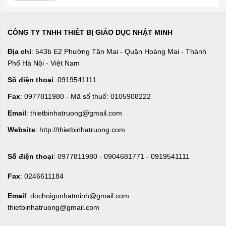
CÔNG TY TNHH THIẾT BỊ GIÁO DỤC NHẬT MINH
Địa chỉ
: 543b E2 Phường Tân Mai - Quận Hoàng Mai - Thành
Phố Hà Nội - Việt Nam
Số điện thoại
: 0919541111
Fax
: 0977811980 - Mã số thuế: 0105908222
Email
: thietbinhatruong@gmail.com
Website
: http://thietbinhatruong.com
Số điện thoại
: 0977811980 - 0904681771 - 0919541111
Fax
: 0246611184
Email
: dochoigonhatminh@gmail.com
thietbinhatruong@gmail.com