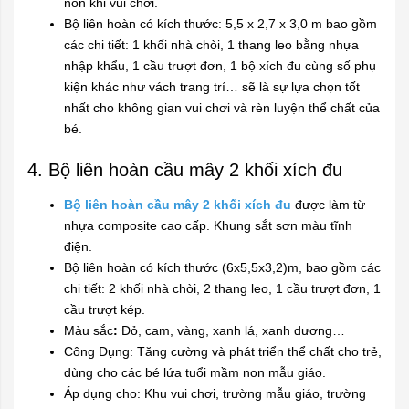
non khi vui chơi.
Bộ liên hoàn có kích thước: 5,5 x 2,7 x 3,0 m bao gồm
các chi tiết: 1 khối nhà chòi, 1 thang leo bằng nhựa
nhập khẩu, 1 cầu trượt đơn, 1 bộ xích đu cùng số phụ
kiện khác như vách trang trí… sẽ là sự lựa chọn tốt
nhất cho không gian vui chơi và rèn luyện thể chất của
bé.
4. Bộ liên hoàn cầu mây 2 khối xích đu
Bộ liên hoàn cầu mây 2 khối xích đu
được làm từ
nhựa composite cao cấp. Khung sắt sơn màu tĩnh
điện.
Bộ liên hoàn có kích thước (6x5,5x3,2)m, bao gồm các
chi tiết: 2 khối nhà chòi, 2 thang leo, 1 cầu trượt đơn, 1
cầu trượt kép.
Màu sắc
:
Đỏ, cam, vàng, xanh lá, xanh dương…
Công Dụng: Tăng cường và phát triển thể chất cho trẻ,
dùng cho các bé lứa tuổi mầm non mẫu giáo.
Áp dụng cho: Khu vui chơi, trường mẫu giáo, trường