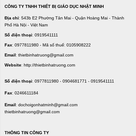
CÔNG TY TNHH THIẾT BỊ GIÁO DỤC NHẬT MINH
Địa chỉ
: 543b E2 Phường Tân Mai - Quận Hoàng Mai - Thành
Phố Hà Nội - Việt Nam
Số điện thoại
: 0919541111
Fax
: 0977811980 - Mã số thuế: 0105908222
Email
: thietbinhatruong@gmail.com
Website
: http://thietbinhatruong.com
Số điện thoại
: 0977811980 - 0904681771 - 0919541111
Fax
: 0246611184
Email
: dochoigonhatminh@gmail.com
thietbinhatruong@gmail.com
THÔNG TIN CÔNG TY