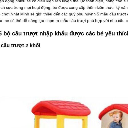
n động nhiều sẽ có điều kiện rèn luyện thể lực toàn diện, nâng cao s
ích cực trong mọi hoạt động, bé được cung cấp thêm kiến thức, kỹ năng
 chơi Nhật Minh sẽ giới thiệu đến các quý phụ huynh 5 mẫu cầu trượt 
ha mẹ có thể dễ dàng lựa chọn ra mẫu cầu trượt phù hợp với nhu cầu 
5 bộ cầu trượt nhập khẩu được các bé yêu thíc
cầu trượt 2 khối