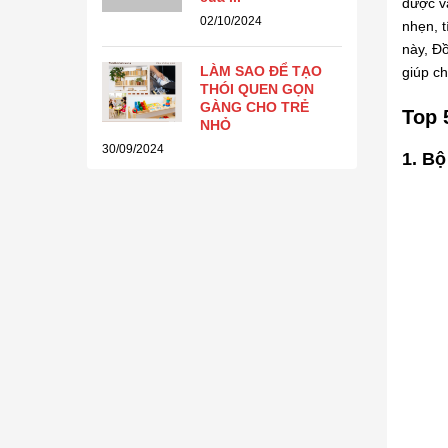
được vậ
02/10/2024
nhẹn, t
này, Đồ
LÀM SAO ĐỂ TẠO
giúp c
THÓI QUEN GỌN
GÀNG CHO TRẺ
Top 
NHỎ
30/09/2024
1.
Bộ 