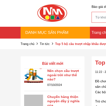
Báo giá d
DANH MỤC SẢN PHẨM
Trang c
Trang chủ
Tin tức
Top 5 bộ cầu trượt nhập khẩu được
Top
Bài viết mới
Nên chọn cầu trượt
11:22 - 
ngoài trời như thế
nào?
Đồ chơ
07/10/2024
săn chắ
Các bộ
Chuyến hàng thiện
nguyện đầy ý nghĩa
Trò chơ
của ...