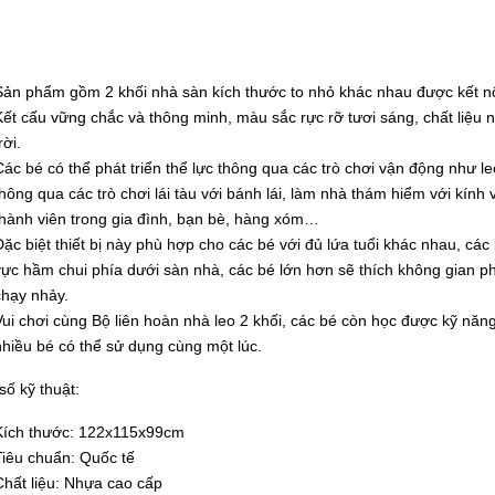
ản phẩm gồm 2 khối nhà sàn kích thước to nhỏ khác nhau được kết nố
ết cấu vững chắc và thông minh, màu sắc rực rỡ tươi sáng, chất liệu 
rời.
ác bé có thể phát triển thể lực thông qua các trò chơi vận động như leo
hông qua các trò chơi lái tàu với bánh lái, làm nhà thám hiểm với kính
hành viên trong gia đình, bạn bè, hàng xóm…
ặc biệt thiết bị này phù hợp cho các bé với đủ lứa tuổi khác nhau, cá
ực hầm chui phía dưới sàn nhà, các bé lớn hơn sẽ thích không gian phi
hạy nhảy.
ui chơi cùng Bộ liên hoàn nhà leo 2 khối, các bé còn học được kỹ năng kế
hiều bé có thể sử dụng cùng một lúc.
ố kỹ thuật:
Kích thước: 122x115x99cm
Tiêu chuẩn: Quốc tế
Chất liệu: Nhựa cao cấp