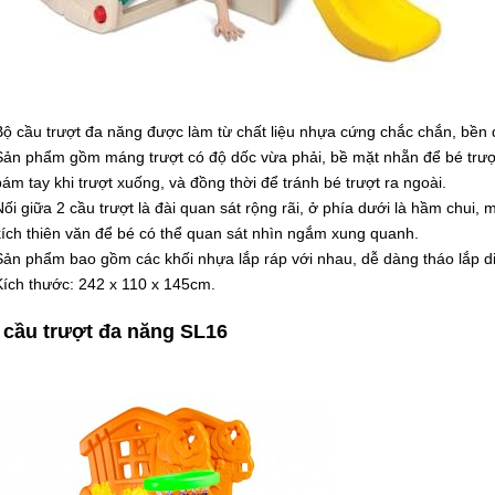
Bộ cầu trượt đa năng được làm từ chất liệu nhựa cứng chắc chắn, bền 
Sản phẩm gồm máng trượt có độ dốc vừa phải, bề mặt nhẵn để bé trượ
bám tay khi trượt xuống, và đồng thời để tránh bé trượt ra ngoài.
Nối giữa 2 cầu trượt là đài quan sát rộng rãi, ở phía dưới là hầm chui, m
kích thiên văn để bé có thể quan sát nhìn ngắm xung quanh.
Sản phẩm bao gồm các khối nhựa lắp ráp với nhau, dễ dàng tháo lắp d
Kích thước: 242 x 110 x 145cm.
 cầu trượt đa năng SL16