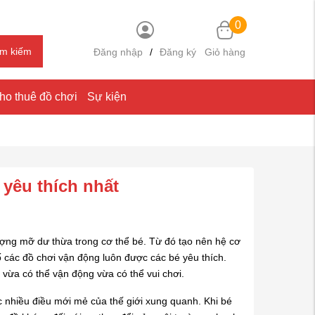
0
ìm kiếm
Đăng nhập
/
Đăng ký
Giỏ hàng
ho thuê đồ chơi
Sự kiện
 yêu thích nhất
ượng mỡ dư thừa trong cơ thể bé. Từ đó tạo nên hệ cơ
ố các đồ chơi vận động luôn được các bé yêu thích.
vừa có thể vận động vừa có thể vui chơi.
c nhiều điều mới mẻ của thế giới xung quanh. Khi bé