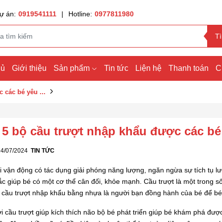
ự án:
0919541111
|
Hotline:
0977811980
T
hủ
Giới thiệu
Sản phẩm
Tin tức
Liện hệ
Thanh toán
C
 các bé yêu ...
 5 bộ cầu trượt nhập khẩu được các bé
24/07/2024
TIN TỨC
i vận động có tác dụng giải phóng năng lượng, ngăn ngừa sự tích tụ l
c giúp bé có một cơ thể cân đối, khỏe mạnh. Cầu trượt là một trong s
 cầu trượt nhập khẩu bằng nhựa là người bạn đồng hành của bé để bé 
i cầu trượt giúp kích thích não bộ bé phát triển giúp bé khám phá đượ