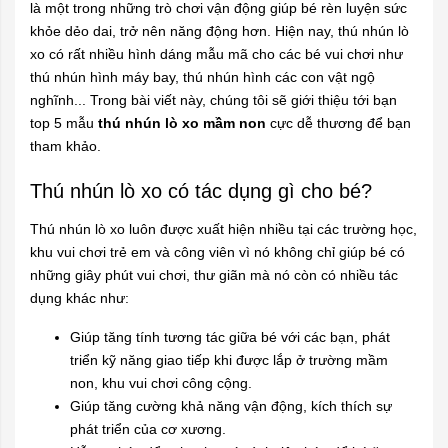
là một trong những trò chơi vận động giúp bé rèn luyện sức
khỏe dẻo dai, trở nên năng động hơn. Hiện nay, thú nhún lò
xo có rất nhiều hình dáng mẫu mã cho các bé vui chơi như
thú nhún hình máy bay, thú nhún hình các con vật ngộ
nghĩnh... Trong bài viết này, chúng tôi sẽ giới thiệu tới bạn
top 5 mẫu
thú nhún lò xo mầm non
cực dễ thương để bạn
tham khảo.
Thú nhún lò xo có tác dụng gì cho bé?
Thú nhún lò xo
luôn được xuất hiện nhiều tại các trường học,
khu vui chơi trẻ em và công viên vì nó không chỉ giúp bé có
những giây phút vui chơi, thư giãn mà nó còn có nhiều tác
dụng khác như:
Giúp tăng tính tương tác giữa bé với các bạn, phát
triển kỹ năng giao tiếp khi được lắp ở trường mầm
non, khu vui chơi công cộng.
Giúp tăng cường khả năng vận động, kích thích sự
phát triển của cơ xương.