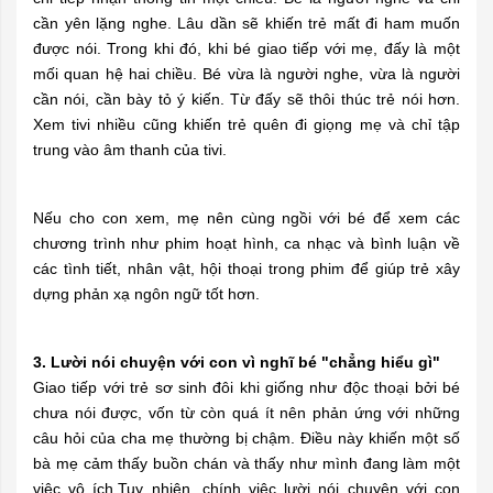
cần yên lặng nghe. Lâu dần sẽ khiến trẻ mất đi ham muốn
được nói. Trong khi đó, khi bé giao tiếp với mẹ, đấy là một
mối quan hệ hai chiều. Bé vừa là người nghe, vừa là người
cần nói, cần bày tỏ ý kiến. Từ đấy sẽ thôi thúc trẻ nói hơn.
Xem tivi nhiều cũng khiến trẻ quên đi giọng mẹ và chỉ tập
trung vào âm thanh của tivi.
Nếu cho con xem, mẹ nên cùng ngồi với bé để xem các
chương trình như phim hoạt hình, ca nhạc và bình luận về
các tình tiết, nhân vật, hội thoại trong phim để giúp trẻ xây
dựng phản xạ ngôn ngữ tốt hơn.
3. Lười nói chuyện với con vì nghĩ bé "chẳng hiểu gì"
Giao tiếp với trẻ sơ sinh đôi khi giống như độc thoại bởi bé
chưa nói được, vốn từ còn quá ít nên phản ứng với những
câu hỏi của cha mẹ thường bị chậm. Điều này khiến một số
bà mẹ cảm thấy buồn chán và thấy như mình đang làm một
việc vô ích.Tuy nhiên, chính việc lười nói chuyện với con