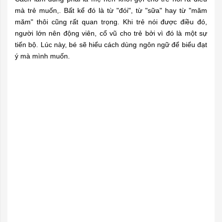
mà trẻ muốn,. Bất kể đó là từ "đói", từ "sữa" hay từ "măm
măm" thôi cũng rất quan trọng. Khi trẻ nói được điều đó,
người lớn nên động viên, cổ vũ cho trẻ bởi vì đó là một sự
tiến bộ. Lúc này, bé sẽ hiểu cách dùng ngôn ngữ để biểu đạt
ý mà mình muốn.