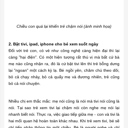
Chiều con quá lại khiến trẻ chậm nói (ảnh minh họa)
2. Bật tivi, ipad, iphone cho bé xem suốt ngày
Đối với trẻ con, có vẻ như công nghệ càng hiện đại thì lại
càng "hại điện". Có một hiện tượng rất thú vị mà bất cứ bà
mẹ nào cũng nhận ra, đó là cứ bật tivi lên thì trẻ bỗng dưng
lại "ngoan" một cách kỳ lạ. Bé ngồi yên, chăm chú theo dõi,
bỏ cả chạy nhảy, bỏ cả quấy mẹ và đương nhiên, trẻ cũng
bỏ cả nói chuyện.
Nhiều chị em thắc mắc: mẹ nói cũng là nói mà tivi nói cũng là
nói. Tại sao trẻ xem tivi lại chậm nói còn nghe mẹ nói lại
nhanh biết nói. Thực ra, việc giao tiếp giữa mẹ - con và tivi là
hai mối quan hệ hoàn toàn khác nhau. Khi trẻ xem tivi, bé sẽ
chỉ tiếp nhận thông tin một chiều. Bé là người nghe và chỉ