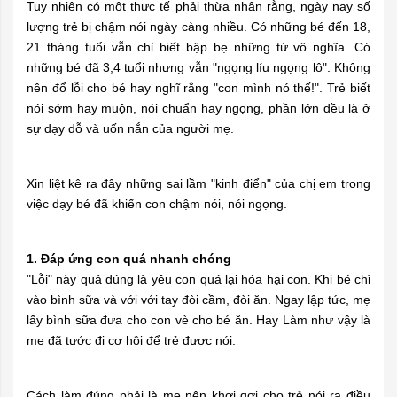
Tuy nhiên có một thực tế phải thừa nhận rằng, ngày nay số
lượng trẻ bị chậm nói ngày càng nhiều. Có những bé đến 18,
21 tháng tuổi vẫn chỉ biết bập bẹ những từ vô nghĩa. Có
những bé đã 3,4 tuổi nhưng vẫn "ngọng líu ngọng lô". Không
nên đổ lỗi cho bé hay nghĩ rằng "con mình nó thế!". Trẻ biết
nói sớm hay muộn, nói chuẩn hay ngọng, phần lớn đều là ở
sự dạy dỗ và uốn nắn của người mẹ.
Xin liệt kê ra đây những sai lầm "kinh điển" của chị em trong
việc dạy bé đã khiến con chậm nói, nói ngọng.
1. Đáp ứng con quá nhanh chóng
"Lỗi" này quả đúng là yêu con quá lại hóa hại con. Khi bé chỉ
vào bình sữa và với với tay đòi cầm, đòi ăn. Ngay lập tức, mẹ
lấy bình sữa đưa cho con vè cho bé ăn. Hay Làm như vậy là
mẹ đã tước đi cơ hội để trẻ được nói.
Cách làm đúng phải là mẹ nên khơi gợi cho trẻ nói ra điều