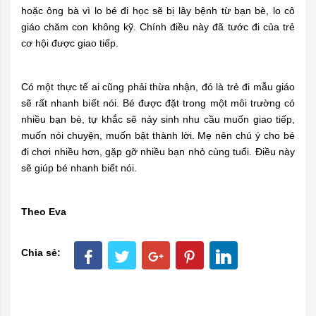
hoặc ông bà vì lo bé đi học sẽ bị lây bệnh từ bạn bè, lo cô
giáo chăm con không kỹ. Chính điều này đã tước đi của trẻ
cơ hội được giao tiếp.
Có một thực tế ai cũng phải thừa nhận, đó là trẻ đi mẫu giáo
sẽ rất nhanh biết nói. Bé được đặt trong một môi trường có
nhiều bạn bè, tự khắc sẽ nảy sinh nhu cầu muốn giao tiếp,
muốn nói chuyện, muốn bật thành lời. Mẹ nên chú ý cho bé
đi chơi nhiều hơn, gặp gỡ nhiều bạn nhỏ cùng tuổi. Điều này
sẽ giúp bé nhanh biết nói.
Theo Eva
Chia sẻ: