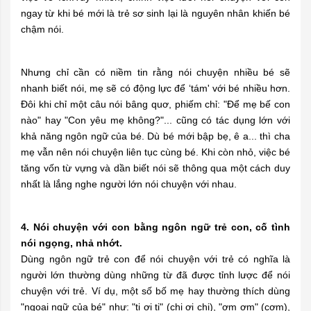
ngay từ khi bé mới là trẻ sơ sinh lại là nguyên nhân khiến bé
chậm nói.
Nhưng chỉ cần có niềm tin rằng nói chuyện nhiều bé sẽ
nhanh biết nói, mẹ sẽ có động lực để ‘tám' với bé nhiều hơn.
Đôi khi chỉ một câu nói bâng quơ, phiếm chỉ: "Để mẹ bế con
nào" hay "Con yêu mẹ không?"... cũng có tác dụng lớn với
khả năng ngôn ngữ của bé. Dù bé mới bập bẹ, ê a... thì cha
mẹ vẫn nên nói chuyện liên tục cùng bé. Khi còn nhỏ, việc bé
tăng vốn từ vựng và dần biết nói sẽ thông qua một cách duy
nhất là lắng nghe người lớn nói chuyện với nhau.
4. Nói chuyện với con bằng ngôn ngữ trẻ con, cố tình
nói ngọng, nhả nhớt.
Dùng ngôn ngữ trẻ con để nói chuyện với trẻ có nghĩa là
người lớn thường dùng những từ đã được tỉnh lược để nói
chuyện với trẻ. Ví dụ, một số bố mẹ hay thường thích dùng
"ngoại ngữ của bé" như: "tị ơi tị" (chị ơi chị), "ơm ơm" (cơm),