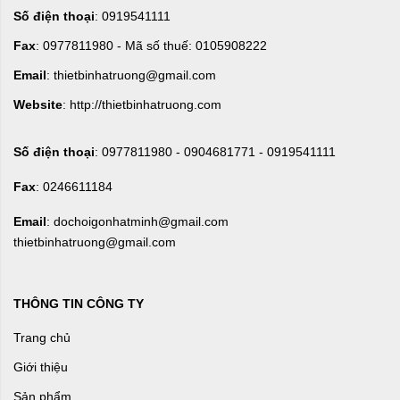
Số điện thoại
: 0919541111
Fax
: 0977811980 - Mã số thuế: 0105908222
Email
: thietbinhatruong@gmail.com
Website
: http://thietbinhatruong.com
Số điện thoại
: 0977811980 - 0904681771 - 0919541111
Fax
: 0246611184
Email
: dochoigonhatminh@gmail.com
thietbinhatruong@gmail.com
THÔNG TIN CÔNG TY
Trang chủ
Giới thiệu
Sản phẩm