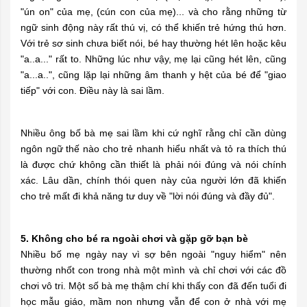
"ún on" của mẹ, (cún con của mẹ)... và cho rằng những từ
ngữ sinh động này rất thú vị, có thể khiến trẻ hứng thú hơn.
Với trẻ sơ sinh chưa biết nói, bé hay thường hét lên hoặc kêu
"a..a..." rất to. Những lúc như vậy, mẹ lại cũng hét lên, cũng
"a...a..", cũng lặp lại những âm thanh y hệt của bé để "giao
tiếp" với con. Điều này là sai lầm.
Nhiều ông bố bà mẹ sai lầm khi cứ nghĩ rằng chỉ cần dùng
ngôn ngữ thế nào cho trẻ nhanh hiểu nhất và tỏ ra thích thú
là được chứ không cần thiết là phải nói đúng và nói chính
xác. Lâu dần, chính thói quen này của người lớn đã khiến
cho trẻ mất đi khả năng tư duy về "lời nói đúng và đầy đủ".
5. Không cho bé ra ngoài chơi và gặp gỡ bạn bè
Nhiều bố mẹ ngày nay vì sợ bên ngoài "nguy hiểm" nên
thường nhốt con trong nhà một mình và chỉ chơi với các đồ
chơi vô tri. Một số bà mẹ thậm chí khi thấy con đã đến tuổi đi
học mẫu giáo, mầm non nhưng vẫn để con ở nhà với mẹ