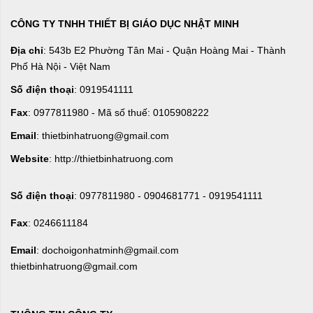
CÔNG TY TNHH THIẾT BỊ GIÁO DỤC NHẬT MINH
Địa chỉ
: 543b E2 Phường Tân Mai - Quận Hoàng Mai - Thành
Phố Hà Nội - Việt Nam
Số điện thoại
: 0919541111
Fax
: 0977811980 - Mã số thuế: 0105908222
Email
: thietbinhatruong@gmail.com
Website
: http://thietbinhatruong.com
Số điện thoại
: 0977811980 - 0904681771 - 0919541111
Fax
: 0246611184
Email
: dochoigonhatminh@gmail.com
thietbinhatruong@gmail.com