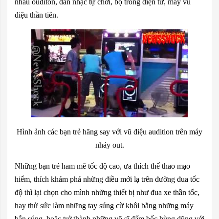
nhảu ouditon, dàn nhạc tự chơi, bộ trống điện tử, máy vũ
điệu thần tiên.
Hình ảnh các bạn trẻ hăng say với vũ điệu audition trên máy
nhảy out.
Những bạn trẻ ham mê tốc độ cao, ưa thích thể thao mạo
hiểm, thích khám phá những điều mới lạ trên đường đua tốc
độ thì lại chọn cho mình những thiết bị như đua xe thần tốc,
hay thử sức làm những tay súng cừ khôi bằng những máy
bắn súng, hoặc trở thành những võ sĩ đấm bốc hùng dũng với