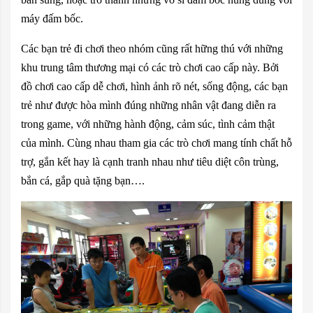
máy đấm bốc.
Các bạn trẻ đi chơi theo nhóm cũng rất hững thú với những
khu trung tâm thương mại có các trò chơi cao cấp này. Bởi
đồ chơi cao cấp dễ chơi, hình ảnh rõ nét, sống động, các bạn
trẻ như được hòa mình đúng những nhân vật đang diễn ra
trong game, với những hành động, cảm súc, tình cảm thật
của mình. Cùng nhau tham gia các trò chơi mang tính chất hỗ
trợ, gắn kết hay là cạnh tranh nhau như tiêu diệt côn trùng,
bắn cá, gắp quà tặng bạn….