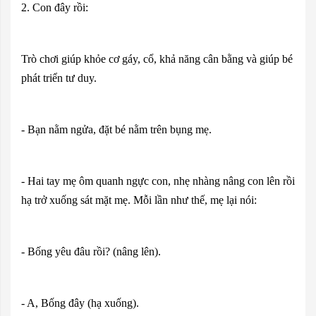
2. Con đây rồi:
Trò chơi giúp khỏe cơ gáy, cổ, khả năng cân bằng và giúp bé
phát triển tư duy.
- Bạn nằm ngửa, đặt bé nằm trên bụng mẹ.
- Hai tay mẹ ôm quanh ngực con, nhẹ nhàng nâng con lên rồi
hạ trở xuống sát mặt mẹ. Mỗi lần như thế, mẹ lại nói:
- Bống yêu đâu rồi? (nâng lên).
- A, Bống đây (hạ xuống).