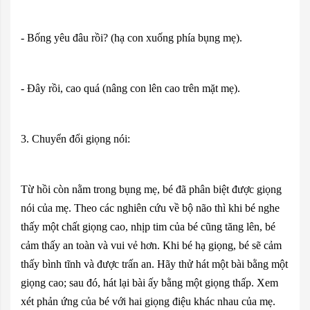
- Bống yêu đâu rồi? (hạ con xuống phía bụng mẹ).
- Đây rồi, cao quá (nâng con lên cao trên mặt mẹ).
3. Chuyển đổi giọng nói:
Từ hồi còn nằm trong bụng mẹ, bé đã phân biệt được giọng
nói của mẹ. Theo các nghiên cứu về bộ não thì khi bé nghe
thấy một chất giọng cao, nhịp tim của bé cũng tăng lên, bé
cảm thấy an toàn và vui vẻ hơn. Khi bé hạ giọng, bé sẽ cảm
thấy bình tĩnh và được trấn an. Hãy thử hát một bài bằng một
giọng cao; sau đó, hát lại bài ấy bằng một giọng thấp. Xem
xét phản ứng của bé với hai giọng điệu khác nhau của mẹ.