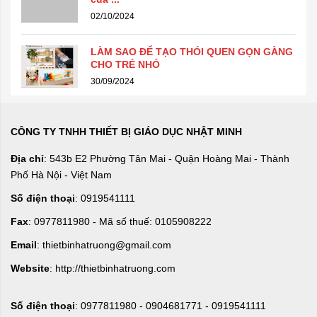
02/10/2024
LÀM SAO ĐỂ TẠO THÓI QUEN GỌN GÀNG
CHO TRẺ NHỎ
30/09/2024
CÔNG TY TNHH THIẾT BỊ GIÁO DỤC NHẬT MINH
Địa chỉ
: 543b E2 Phường Tân Mai - Quận Hoàng Mai - Thành
Phố Hà Nội - Việt Nam
Số điện thoại
: 0919541111
Fax
: 0977811980 - Mã số thuế: 0105908222
Email
: thietbinhatruong@gmail.com
Website
: http://thietbinhatruong.com
Số điện thoại
: 0977811980 - 0904681771 - 0919541111