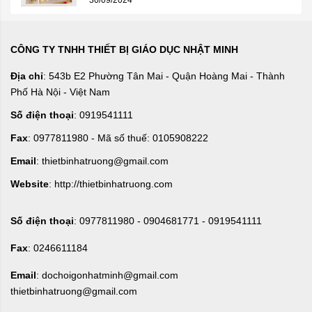
CÔNG TY TNHH THIẾT BỊ GIÁO DỤC NHẬT MINH
Địa chỉ
: 543b E2 Phường Tân Mai - Quận Hoàng Mai - Thành
Phố Hà Nội - Việt Nam
Số điện thoại
: 0919541111
Fax
: 0977811980 - Mã số thuế: 0105908222
Email
: thietbinhatruong@gmail.com
Website
: http://thietbinhatruong.com
Số điện thoại
: 0977811980 - 0904681771 - 0919541111
Fax
: 0246611184
Email
: dochoigonhatminh@gmail.com
thietbinhatruong@gmail.com